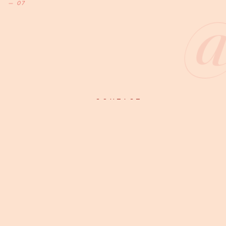
— 07
— CONTACT
Une
question
?
Écrivez-nous.
info@aliya.fr
→