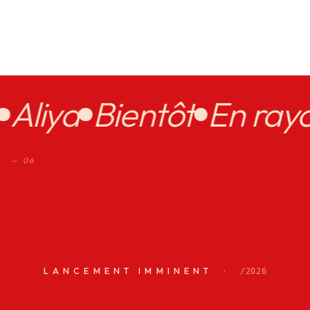
e
Aliya
Bientôt
En ra
— 06
LANCEMENT IMMINENT ·
/2026