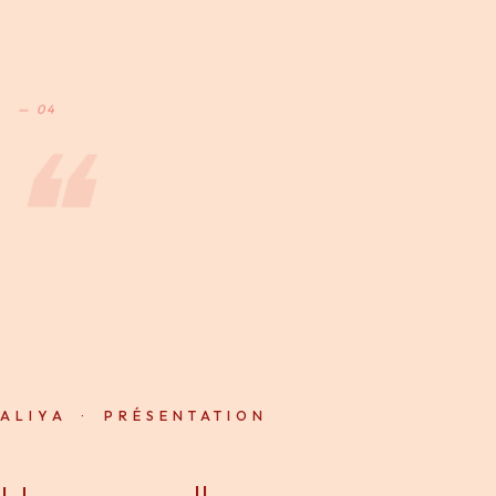
— 04
❝
ALIYA · PRÉSENTATION