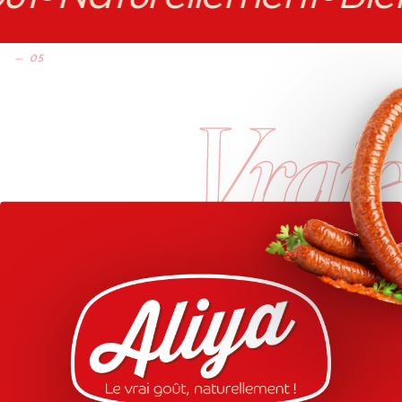
— 05
Vrai