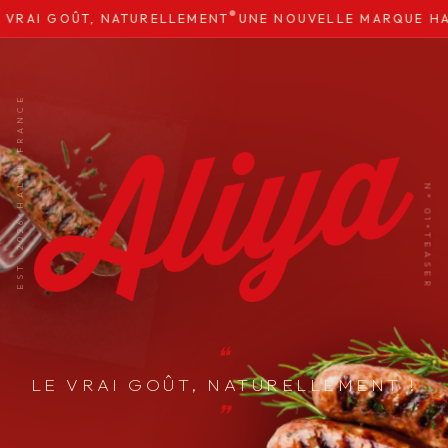
●
RAI GOÛT, NATURELLEMENT
UNE NOUVELLE MARQUE HALA
— 01
FRANCE
●
HALAL
N° 01
●
EST. 2026
●
TEASER
❝
LE
VRAI
GOÛT,
NATURELLEMENT
!
❞