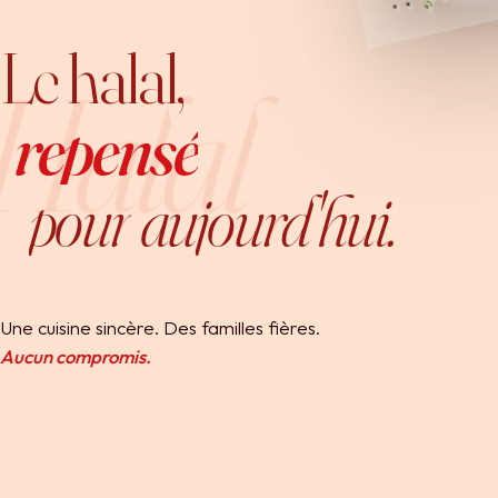
Le
halal,
Halal
repensé
pour
aujourd'hui.
Une cuisine sincère. Des familles fières.
Aucun compromis.